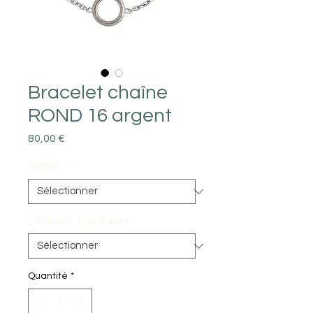
Bracelet chaîne
ROND 16 argent
Prix
80,00 €
Finition
*
Longueur du bracelet
*
Quantité
*