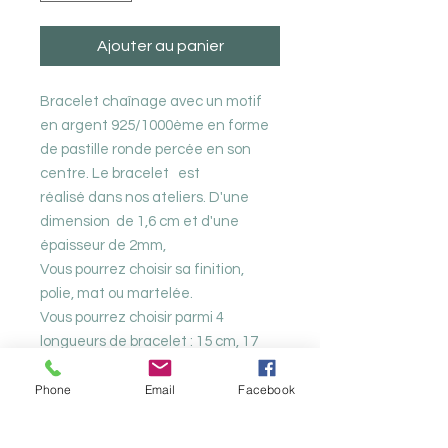
Ajouter au panier
Bracelet chaînage avec un motif
en argent 925/1000ème en forme
de pastille ronde percée en son
centre. Le bracelet est
réalisé dans nos ateliers. D'une
dimension de 1,6 cm et d'une
épaisseur de 2mm,
Vous pourrez choisir sa finition,
polie, mat ou martelée.
Vous pourrez choisir parmi 4
longueurs de bracelet : 15 cm, 17
cm, 19 cm et 21 cm.
Phone
Email
Facebook
Poids : 4,83 grammes