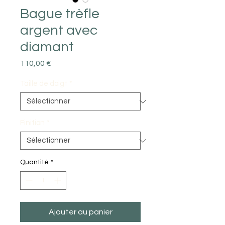
Bague trèfle
argent avec
diamant
Prix
110,00 €
Taille de doigt
*
Finition
*
Quantité
*
Ajouter au panier