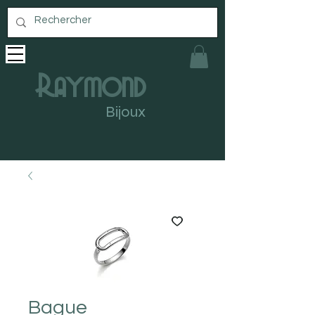
Raymond
Bijoux
Bague