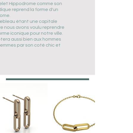
celet Hippodrome comme son
ndique reprend la forme d'un
rome.
ebleau étant une capitale
e nous avons voulu reprendre
rme iconique pour notre ville.
aptera aussi bien aux hommes
femmes par son coté chic et